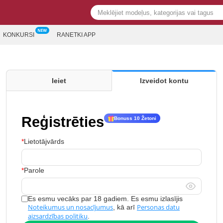
KONKURSI
RANETKI APP
Ieiet
Izveidot kontu
Reģistrēties
Bonuss 10 Žetoni
Lietotājvārds
Parole
Es esmu vecāks par 18 gadiem. Es esmu izlasījis
Noteikumus un nosacījumus
Personas datu
, kā arī
aizsardzības politiku
.