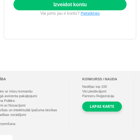
Izveidot kontu
Pieteikties
Vai jums jau ir konts?
ĪBA
KONKURSS / NAUDA
Nedēļas top
100
ties ar mūsu komandu
Visi piedāvājumi
gā asistenta pakalpojumi
Partneru Reģistrācija
a Politika
mi un Nosacījumi
LAPAS KARTE
sības un intelektuālā īpašuma tiesības
dības norādījumi
izņemšana