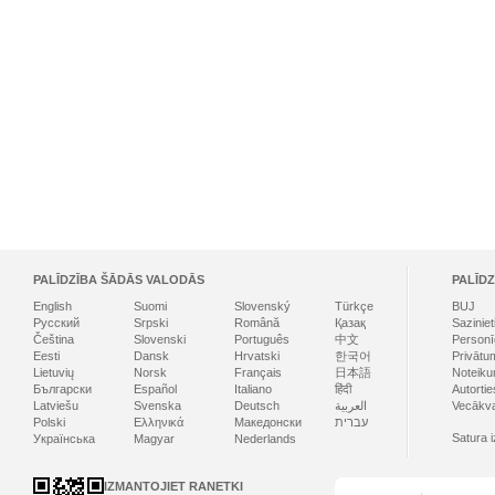
PALĪDZĪBA ŠĀDĀS VALODĀS
PALĪDZ
English
Suomi
Slovenský
Türkçe
BUJ
Русский
Srpski
Română
Қазақ
Sazinie
Čeština
Slovenski
Português
中文
Personī
Eesti
Dansk
Hrvatski
한국어
Privātum
Lietuvių
Norsk
Français
日本語
Noteiku
Български
Español
Italiano
हिंदी
Autortie
Latviešu
Svenska
Deutsch
العربية
Vecākva
Polski
Ελληνικά
Македонски
עברית
Satura 
Українська
Magyar
Nederlands
IZMANTOJIET RANETKI