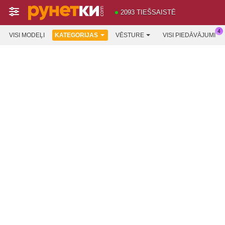
2093 TIEŠSAISTĒ
VISI MODEĻI
KATEGORIJAS
VĒSTURE
VISI PIEDĀVĀJUMI