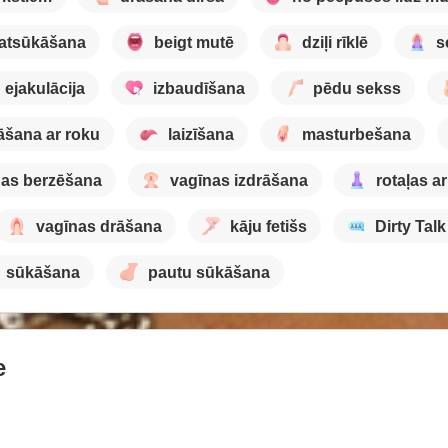
 atsūkāšana
beigt mutē
dziļi rīklē
s
ejakulācija
izbaudīšana
pēdu sekss
āšana ar roku
laizīšana
masturbešana
nas berzēšana
vagīnas izdrāšana
rotaļas ar
vagīnas drāšana
kāju fetišs
Dirty Talk
sūkāšana
pautu sūkāšana
e