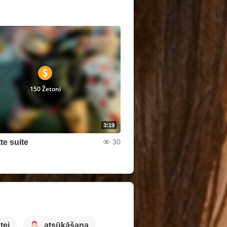
150 Žetoni
3:19
te suite
30
tei
atsūkāšana