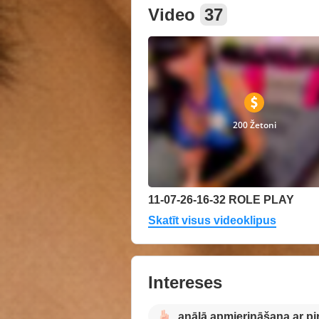
Video
37
200 Žetoni
11-07-26-16-32 ROLE PLAY
Skatīt visus videoklipus
Intereses
anālā apmierināšana ar pi