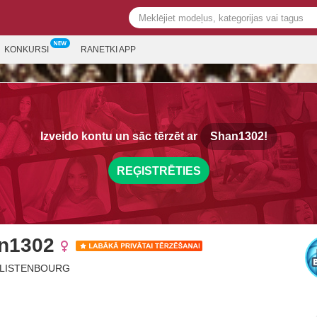
KONKURSI
RANETKI APP
Izveido kontu un sāc tērzēt ar
Shan1302!
REĢISTRĒTIES
n1302
, LISTENBOURG