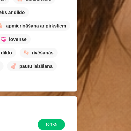
eks ar dildo
apmierināšana ar pirkstiem
lovense
 dildo
rīvēšanās
pautu laizīšana
10 TKN