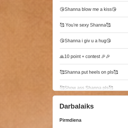
😘Shanna blow me a kiss😘
🥰 You're sexy Shanna🥰
😘Shanna i giv u a hug😘
🙏10 point + contest 🎉🎉
🥰Shanna put heels on pls🥰
🥰Show ass Shanna pls🥰
Darbalaiks
Pirmdiena