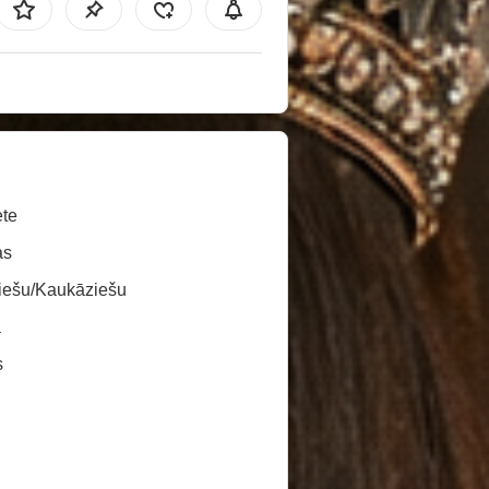
te
as
iešu/Kaukāziešu
a
s