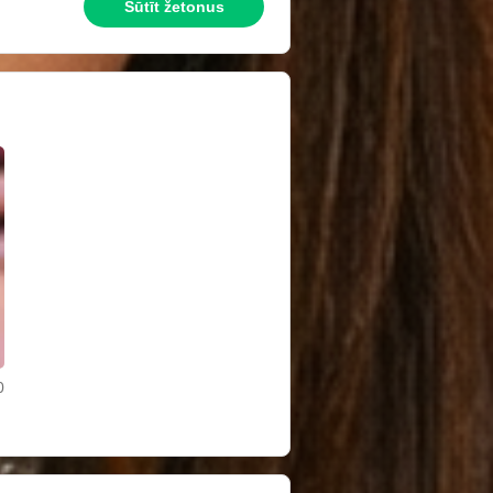
Sūtīt žetonus
0