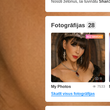
Nosūti žetonus, lai tuvinātu
Shan
Fotogrāfijas
28
BEZ MAKSAS
11
My Photos
7533
Skatīt visus fotogrāfijas