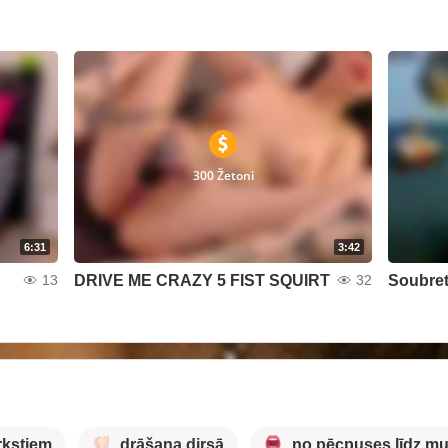
300 Žetoni
6:31
3:42
DRIVE ME CRAZY 5 FIST SQUIRT
Soubret
13
32
rkstiem
drāšana dirsā
no pēcpuses līdz mu