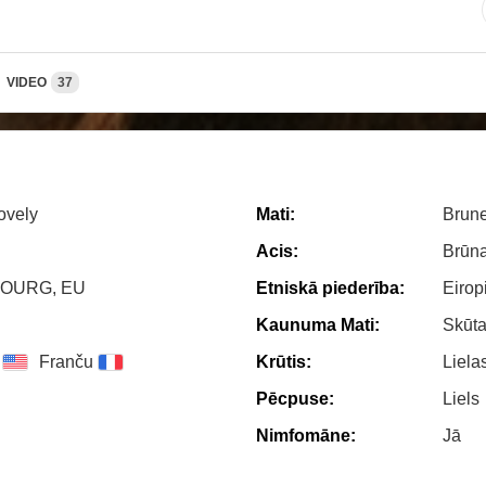
VIDEO
37
ovely
Mati:
Brune
Acis:
Brūn
BOURG, EU
Etniskā piederība:
Eirop
Kaunuma Mati:
Skūt
Franču
Krūtis:
Liela
Pēcpuse:
Liels
Nimfomāne:
Jā