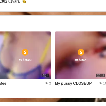
1302
uzvarai!
50 Žetoni
50 Žetoni
4
13
Mee
My pussy CLOSEUP
2
1