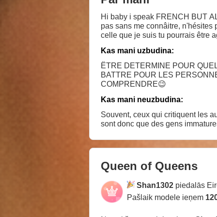
Hi baby i speak FRENCH BUT ALS
pas sans me connâitre, n'hésites p
celle que je suis tu pourrais être
Kas mani uzbudina:
ËTRE DETERMINE POUR QUELQ
BATTRE POUR LES PERSONNES
COMPRENDRE😉
Kas mani neuzbudina:
Souvent, ceux qui critiquent les autres révèlent ce
Queen of Queens
Shan1302
piedalās Eir
Pašlaik modele ieņem
120