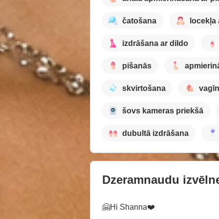
čatošana
locekļa
izdrāšana ar dildo
pišanās
apmierin
skvirtošana
vagī
šovs kameras priekšā
dubultā izdrāšana
Dzeramnaudu izvēln
🤗Hi Shanna❤️