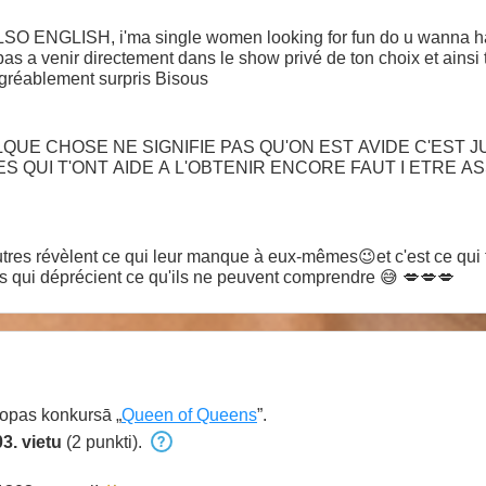
O ENGLISH, i'ma single women looking for fun do u wanna h
as a venir directement dans le show privé de ton choix et ainsi 
 agréablement surpris Bisous
UE CHOSE NE SIGNIFIE PAS QU'ON EST AVIDE C'EST 
 QUI T'ONT AIDE A L'OBTENIR ENCORE FAUT I ETRE A
 qui leur manque à eux-mêmes😉et c'est ce qui te donne de l'importance😁 ce ne
sont donc que des gens immatures qui déprécient ce qu'ils ne peuvent comprendre 😅 💋💋💋
opas konkursā „
Queen of Queens
”.
3. vietu
(2 punkti).