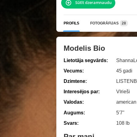
Sūtīt dzeramnaudu
PROFILS
FOTOGRĀFIJAS
28
Modelis Bio
Lietotāja segvārds:
ShannaL
Vecums:
45 gadi
Dzimtene:
LISTEN
Interesējos par:
Vīrieši
Valodas:
american
Augums:
5'7"
Svars:
108 lb
Par mani